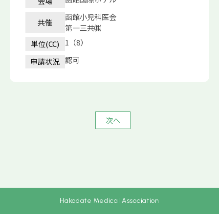
会場
函館小児科医会
共催
第一三共㈱
1（8）
単位(CC)
認可
申請状況
次へ
Hakodate Medical Association