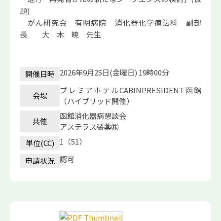
題)
がん研究会 有明病院 消化器化学療法科 副部
長 大 木 暁 先生
2026年9月25日(金曜日) 19時00分
開催日時
プレミアホテルCABINPRESIDENT函館
会場
（ハイブリッド開催）
函館消化器病懇談会
共催
アステラス製薬㈱
1（51）
単位(CC)
認可
申請状況