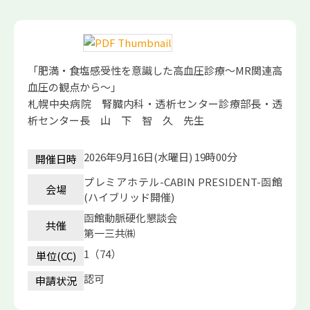
「肥満・食塩感受性を意識した高血圧診療～MR関連高
血圧の観点から～」
札幌中央病院 腎臓内科・透析センター診療部長・透
析センター長 山 下 智 久 先生
2026年9月16日(水曜日) 19時00分
開催日時
プレミアホテル-CABIN PRESIDENT-函館
会場
(ハイブリッド開催)
函館動脈硬化懇談会
共催
第一三共㈱
1（74）
単位(CC)
認可
申請状況