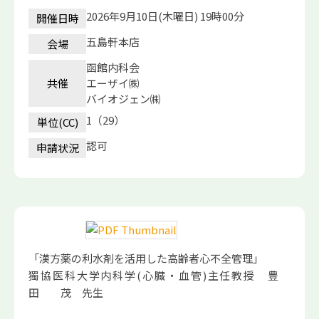
2026年9月10日(木曜日) 19時00分
開催日時
五島軒本店
会場
函館内科会
共催
エーザイ㈱
バイオジェン㈱
1（29）
単位(CC)
認可
申請状況
「漢方薬の利水剤を活用した高齢者心不全管理」
獨協医科大学内科学(心臓・血管)主任教授 豊
田 茂 先生