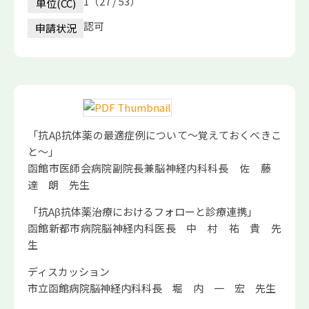
1（27 / 53）
単位(CC)
認可
申請状況
「抗Aβ抗体薬の最適症例について～覚えておくべきこ
と～」
函館市医師会病院副院長兼脳神経内科科長 佐 藤
達 朗 先生
「抗Aβ抗体薬治療におけるフォローと診療連携」
函館新都市病院脳神経内科医長 中 村 祐 貴 先
生
ディスカッション
市立函館病院脳神経内科科長 堀 内 一 宏 先生