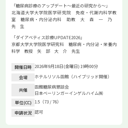
「糖尿病診療のアップデート～最近の研究から～」
北海道大学大学院医学研究院 免疫・代謝内科学教
室 糖尿病・内分泌内科 助教 大 森 一 乃
先 生
「ダイアベティス診療UPDATE2026」
京都大学大学院医学研究科 糖尿病・内分泌・栄養内
科学 教授 矢 部 大 介 先生
2026年9月18日(金曜日) 19時00分
開催日時
ホテルリソル函館（ハイブリッド開催）
会場
函館糖尿病懇談会
共催
日本ベーリンガーインゲルハイム㈱
1.5（73 / 76）
単位(CC)
認可
申請状況