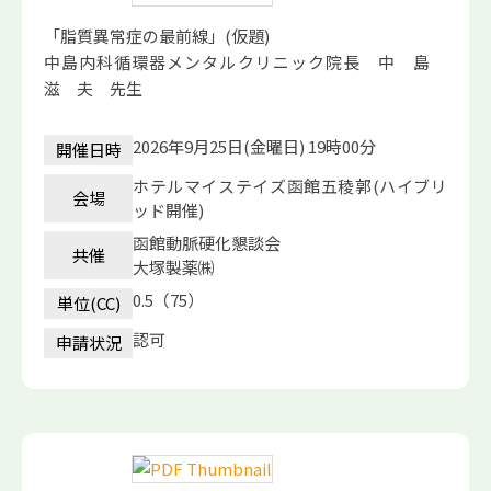
「脂質異常症の最前線」(仮題)
中島内科循環器メンタルクリニック院長 中 島
滋 夫 先生
2026年9月25日(金曜日) 19時00分
開催日時
ホテルマイステイズ函館五稜郭(ハイブリ
会場
ッド開催)
函館動脈硬化懇談会
共催
大塚製薬㈱
0.5（75）
単位(CC)
認可
申請状況