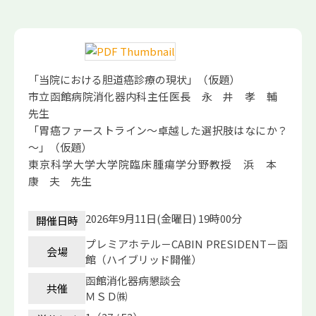
「当院における胆道癌診療の現状」（仮題）
市立函館病院消化器内科主任医長 永 井 孝 輔
先生
「胃癌ファーストライン～卓越した選択肢はなにか？
～」（仮題）
東京科学大学大学院臨床腫瘍学分野教授 浜 本
康 夫 先生
2026年9月11日(金曜日) 19時00分
開催日時
プレミアホテル－CABIN PRESIDENT－函
会場
館（ハイブリッド開催）
函館消化器病懇談会
共催
ＭＳＤ㈱