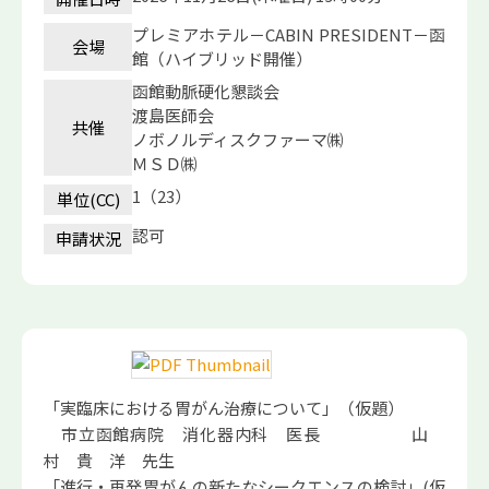
プレミアホテル－CABIN PRESIDENT－函
会場
館（ハイブリッド開催）
函館動脈硬化懇談会
渡島医師会
共催
ノボノルディスクファーマ㈱
ＭＳＤ㈱
1（23）
単位(CC)
認可
申請状況
「実臨床における胃がん治療について」（仮題）
市立函館病院 消化器内科 医長 山
村 貴 洋 先生
「進行・再発胃がんの新たなシークエンスの検討」(仮