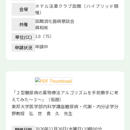
ホテル法華クラブ函館（ハイブリッド開
会場
催）
函館消化器病懇談会
共催
興和㈱
1.0（75）
単位(CC)
申請中
申請状況
「２型糖尿病の薬物療法アルゴリズムを手前勝手に考
えてみた～３～」（仮題）
東邦大学医学部内科学講座糖尿病・代謝・内分泌学分
野教授 弘 世 貴 久 先生
2026年11月26日(木曜日) 19時00分
開催日時