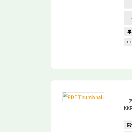
単
申
「
K
開