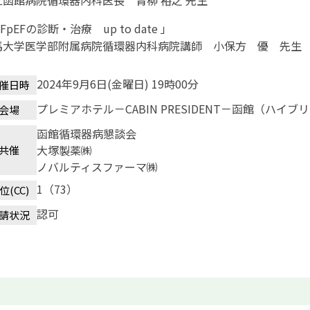
立函館病院循環器内科医長 青柳 裕之 先生
FpEFの診断・治療 up to date 」
馬大学医学部附属病院循環器内科病院講師 小保方 優 先生
2024年9月6日(金曜日) 19時00分
催日時
プレミアホテル－CABIN PRESIDENT－函館（ハイブ
会場
函館循環器病懇談会
大塚製薬㈱
共催
ノバルティスファーマ㈱
1（73）
位(CC)
認可
請状況