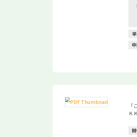
単
申
「
Ｋ
開