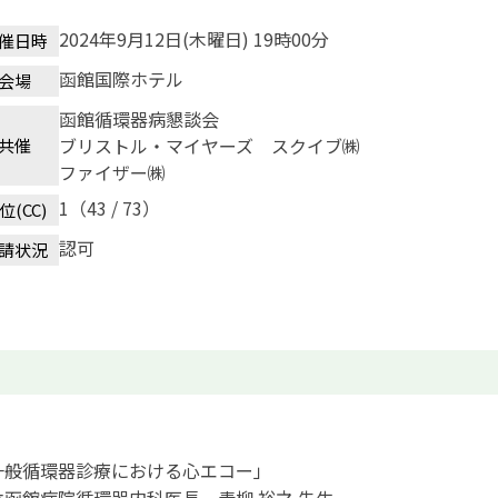
2024年9月12日(木曜日) 19時00分
催日時
函館国際ホテル
会場
函館循環器病懇談会
ブリストル・マイヤーズ スクイブ㈱
共催
ファイザー㈱
1（43 / 73）
位(CC)
認可
請状況
一般循環器診療における心エコー」