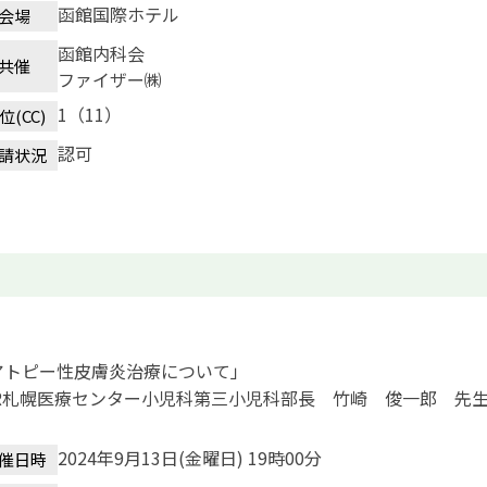
函館国際ホテル
会場
函館内科会
共催
ファイザー㈱
1（11）
位(CC)
認可
請状況
アトピー性皮膚炎治療について」
KR札幌医療センター小児科第三小児科部長 竹崎 俊一郎 先
2024年9月13日(金曜日) 19時00分
催日時