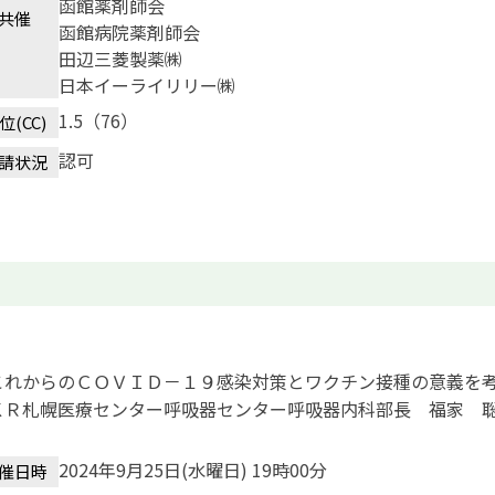
函館薬剤師会
共催
函館病院薬剤師会
田辺三菱製薬㈱
日本イーライリリー㈱
1.5（76）
位(CC)
認可
請状況
これからのＣＯＶＩＤ－１９感染対策とワクチン接種の意義を
ＫＲ札幌医療センター呼吸器センター呼吸器内科部長 福家 
2024年9月25日(水曜日) 19時00分
催日時