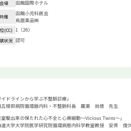
函館国際ホテル
会場
函館小児科医会
共催
鳥居薬品㈱
1（26）
位(CC)
認可
請状況
ガイドラインから学ぶ不整脈診療」
館五稜郭病院循環器内科・不整脈科長 廣瀬 尚徳 先生
室駆出率の保たれた心不全と心房細動～Vicious Twins～」
海道大学大学院医学研究院循環病態内科学教室教授 安斉 俊久