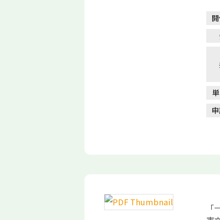
開
単
申
「