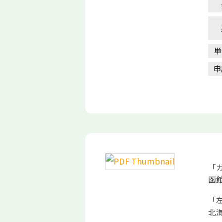
単
申
「
函
「左
北