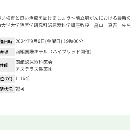
良い検査と良い治療を届けましょう～前立腺がんにおける最新の検
前大学大学院医学研究科泌尿器科学講座教授 畠山 真吾 先
2024年9月6日(金曜日) 19時00分
催日時
函館国際ホテル（ハイブリッド開催）
会場
函館泌尿器科医会
共催
アステラス製薬㈱
1（64）
位(CC)
認可
請状況