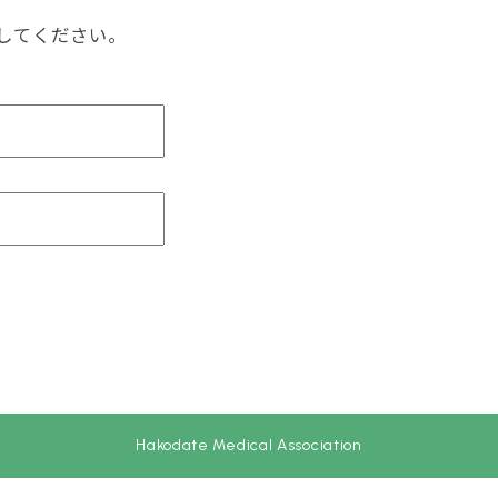
してください。
Hakodate Medical Association