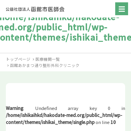
/home/ishikaihkd/hakodate-
med.org/public_html/wp-
content/themes/ishikai_theme
トップページ
医療機関一覧
函館あかまつ通り整形外科クリニック
Warning
: Undefined array key 0 in
/home/ishikaihkd/hakodate-med.org/public_html/wp-
content/themes/ishikai_theme/single.php
on line
10