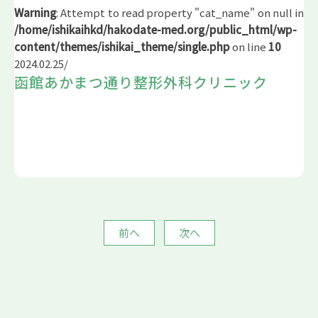
Warning
: Attempt to read property "cat_name" on null in
/home/ishikaihkd/hakodate-med.org/public_html/wp-
content/themes/ishikai_theme/single.php
on line
10
2024.02.25
/
函館あかまつ通り整形外科クリニック
前へ
次へ