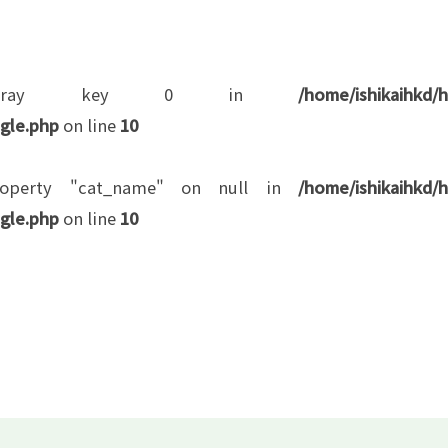
d array key 0 in
/home/ishikaihkd/
gle.php
on line
10
roperty "cat_name" on null in
/home/ishikaihkd/
gle.php
on line
10
科