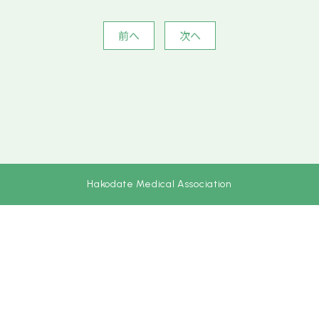
前へ
次へ
Hakodate Medical Association