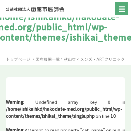
/home/ishikaihkd/hakodate-
med.org/public_html/wp-
content/themes/ishikai_theme
トップページ
医療機関一覧
秋山ウィメンズ・ARTクリニック
Warning
: Undefined array key 0 in
/home/ishikaihkd/hakodate-med.org/public_html/wp-
content/themes/ishikai_theme/single.php
on line
10
Warning
: Attempt to read property "cat_name" on null in