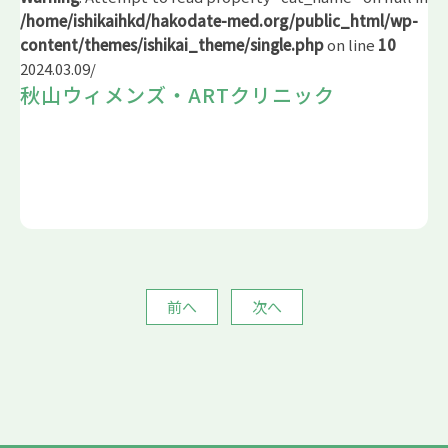
/home/ishikaihkd/hakodate-med.org/public_html/wp-
content/themes/ishikai_theme/single.php
on line
10
2024.03.09
/
秋山ウィメンズ・ARTクリニック
前へ
次へ