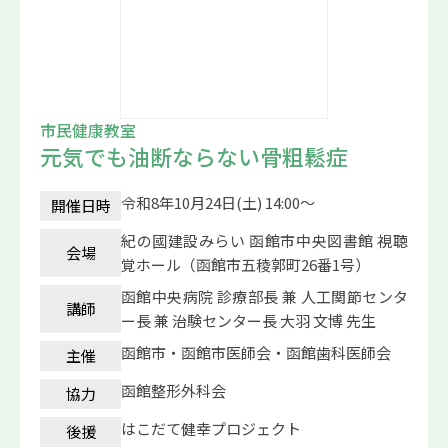
市民健康教室
元気でも油断ならない骨粗鬆症
令和8年10月24日(土) 14:00～
開催日時
紀の國建設みらい 函館市中央図書館 視聴
会場
覚ホール（函館市五稜郭町26番1号）
函館中央病院 診療部長 兼 人工関節センタ
講師
ー長 兼 治験センター長 大羽 文博 先生
函館市・函館市医師会・函館歯科医師会
主催
函館整形外科会
協力
はこだて健幸プロジェクト
後援