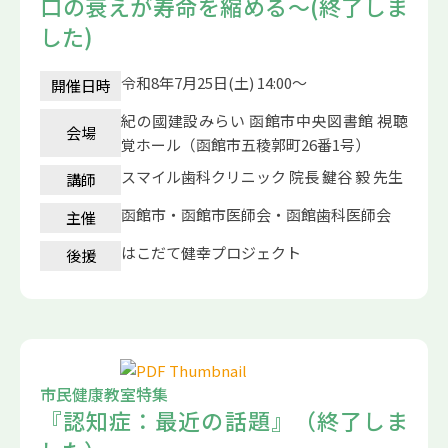
口の衰えが寿命を縮める～(終了しま
した)
令和8年7月25日(土) 14:00～
開催日時
紀の國建設みらい 函館市中央図書館 視聴
会場
覚ホール（函館市五稜郭町26番1号）
スマイル歯科クリニック 院長 鍵谷 毅 先生
講師
函館市・函館市医師会・函館歯科医師会
主催
はこだて健幸プロジェクト
後援
市民健康教室特集
『認知症：最近の話題』（終了しま