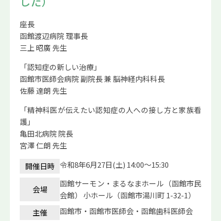
した）
座長
函館渡辺病院 理事長
三上 昭廣 先生
「認知症の新しい治療」
函館市医師会病院 副院長 兼 脳神経内科科長
佐藤 達朗 先生
「精神科医が伝えたい認知症の人への接し方と家族看
護」
亀田北病院 院長
宮澤 仁朗 先生
令和8年6月27日(土) 14:00～15:30
開催日時
函館サーモン・まるなまホール（函館市民
会場
会館） 小ホール（函館市湯川町 1-32-1）
函館市・函館市医師会・函館歯科医師会
主催