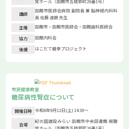
覚ホール（函館市五稜郭町26番1号）
函館市医師会病院 副院長 兼 脳神経内科科
講師
長 佐藤 達朗 先生
函館市・函館市医師会・函館歯科医師会
主催
函館内科会
協力
はこだて健幸プロジェクト
後援
市民健康教室
糖尿病性腎症について
令和8年9月12日(土) 14:30～
開催日時
紀の國建設みらい 函館市中央図書館 視聴
会場
覚ホール（函館市五稜郭町26番1号）