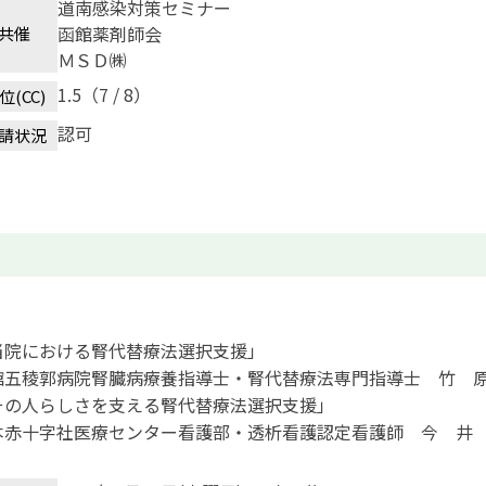
道南感染対策セミナー
函館薬剤師会
共催
ＭＳＤ㈱
1.5（7 / 8）
位(CC)
認可
請状況
当院における腎代替療法選択支援」
館五稜郭病院腎臓病療養指導士・腎代替療法専門指導士 竹 
その人らしさを支える腎代替療法選択支援」
本赤十字社医療センター看護部・透析看護認定看護師 今 井