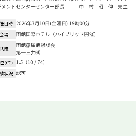
ジメントセンターセンター部長 中 村 昭 伸 先生
2026年7月10日(金曜日) 19時00分
催日時
函館国際ホテル（ハイブリッド開催）
会場
函館糖尿病懇談会
共催
第一三共㈱
1.5（10 / 74）
位(CC)
認可
請状況