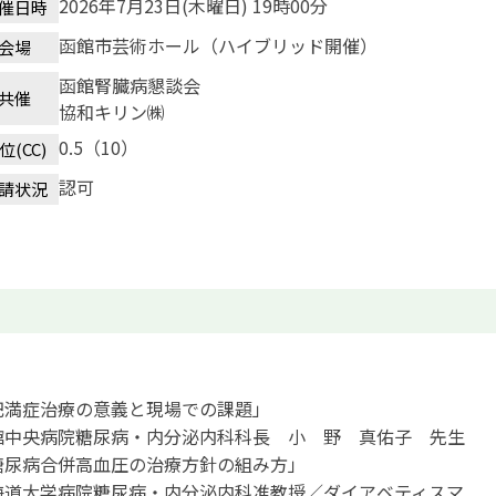
2026年7月23日(木曜日) 19時00分
催日時
函館市芸術ホール（ハイブリッド開催）
会場
函館腎臓病懇談会
共催
協和キリン㈱
0.5（10）
位(CC)
認可
請状況
肥満症治療の意義と現場での課題」
館中央病院糖尿病・内分泌内科科長 小 野 真佑子 先生
糖尿病合併高血圧の治療方針の組み方」
海道大学病院糖尿病・内分泌内科准教授／ダイアベティスマ