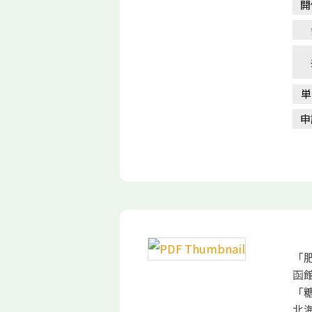
開
単
申
「
函
「
北