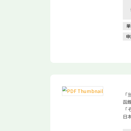
単
申
「
函
「
日