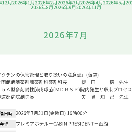
年12月
2026年1月
2026年2月
2026年3月
2026年4月
2026年5月
20
2026年8月
2026年9月
2026年11月
2026年7月
ワクチンの保管管理と取り扱いの注意点」(仮題)
立函館病院薬剤部薬剤科薬剤科長 櫻 田 穣 先生
１５Ａ型多剤耐性肺炎球菌(ＭＤＲＳＰ)院内発生と収束プロセス
幌道都病院副院長 矢 嶋 知 己 先生
2026年7月31日(金曜日) 19時00分
催日時
プレミアホテル－CABIN PRESIDENT－函館
会場